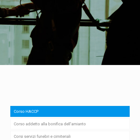
Corso HACCP
Corso addetto alla bonifica dell’amianto
Corsi servizi funebri e cimiteriali